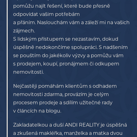
pomůžu najít řešení, které bude přesně
odpovídat vašim potřebám
a přáním. Naslouchám vám a záleží mi na vašich
zájmech.
S lidským přístupem se nezastavím, dokud
úspěšně nedokončíme spolupráci. S nadšením
se pouštím do jakékoliv výzvy a pomůžu vám
s prodejem, koupí, pronájmem či odkupem
nemovitosti.
Nejčastěji pomáhám klientům s odhadem
nemovitosti zdarma, provázím je celým
procesem prodeje a sdílím užitečné rady
v článcích na blogu.
Zakladatelkou a duší ANDI REALITY je úspěšná
a zkušená makléřka, manželka a matka dvou