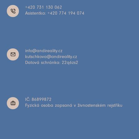
+420 731 130 062
Asistentka: +420 774 194 074
info@andireality.cz
kutschkova@andireality.cz
Datová schránka: 22q6zs2
IČ: 86899872
Fyzická osoba zapsaná v živnostenském rejstříku