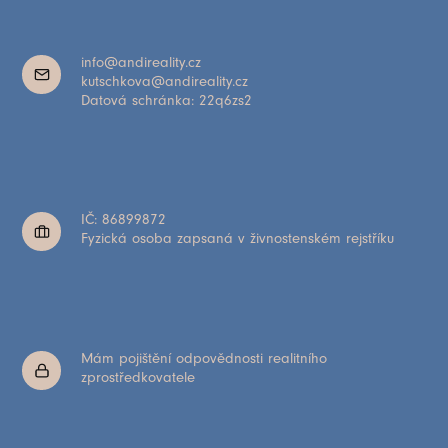
info@andireality.cz
kutschkova@andireality.cz
Datová schránka: 22q6zs2
IČ: 86899872
Fyzická osoba zapsaná v živnostenském rejstříku
Mám pojištění odpovědnosti realitního
zprostředkovatele