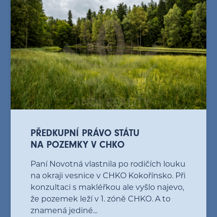
PŘEDKUPNÍ PRÁVO STÁTU
NA POZEMKY V CHKO
Paní Novotná vlastnila po rodičích louku
na okraji vesnice v CHKO Kokořínsko. Při
konzultaci s makléřkou ale vyšlo najevo,
že pozemek leží v 1. zóně CHKO. A to
znamená jediné...