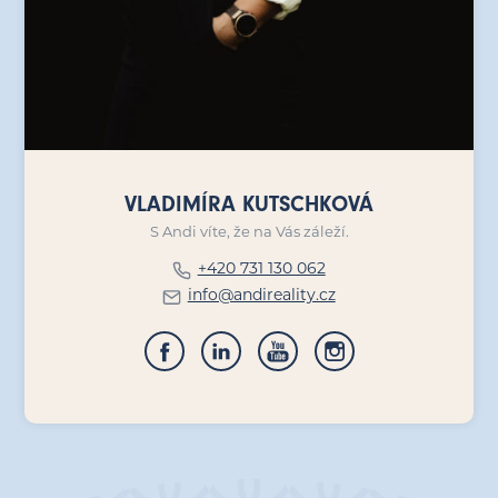
VLADIMÍRA KUTSCHKOVÁ
S Andi víte, že na Vás záleží.
+420 731 130 062
info@andireality.cz